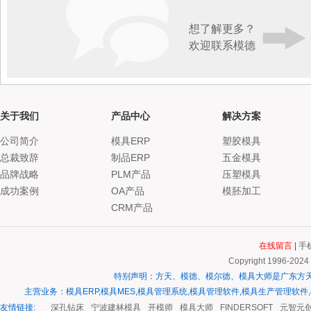
想了解更多？
欢迎联系模德
关于我们
产品中心
解决方案
公司简介
模具ERP
塑胶模具
总裁致辞
制品ERP
五金模具
品牌战略
PLM产品
压塑模具
成功案例
OA产品
模胚加工
CRM产品
在线留言
|
手
Copyright 1996-2024
特别声明：方天、模德、模尔德、模具大师是广东方
主营业务：模具ERP,模具MES,模具管理系统,模具管理软件,模具生产管理软件
模具钢材
友情链接:
深孔钻床
宁波建林模具
开模师
模具大师
FINDERSOFT
元智元创