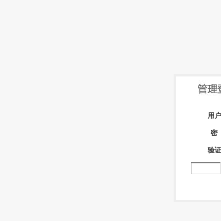
用
密
验